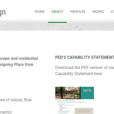
gn
HOME
ABOUT
PROFILES
WORKS
C
PED’S CAPABILITY STATEMEN
dscape and
residential
signing Place from
Download the PDF version of ou
Capability Statement here:
se of nature, flow
ynamic.