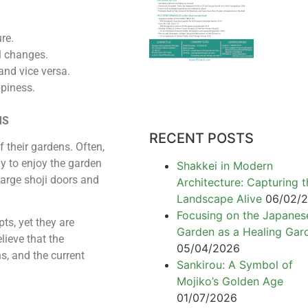
re.
l changes.
and vice versa.
ppiness.
MS
RECENT POSTS
 their gardens. Often,
ay to enjoy the garden
Shakkei in Modern
large shoji doors and
Architecture: Capturing t
Landscape Alive
06/02/
Focusing on the Japanes
s, yet they are
Garden as a Healing Gar
lieve that the
05/04/2026
s, and the current
Sankirou: A Symbol of
Mojiko’s Golden Age
01/07/2026