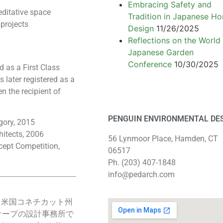
Embracing Safety and
ditative space
Tradition in Japanese H
 projects
Design
11/26/2025
Reflections on the World
Japanese Garden
Conference
10/30/2025
d as a First Class
s later registered as a
n the recipient of
PENGUIN ENVIRONMENTAL DE
gory, 2015
hitects, 2006
56 Lynmoor Place, Hamden, CT
ncept Competition,
06517
Ph. (203) 407-1848
info@pedarch.com
、米国コネチカット州
ケープの設計事務所で