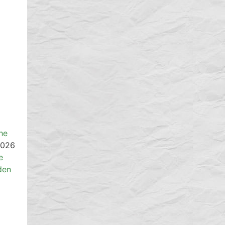
he
2026
e
den