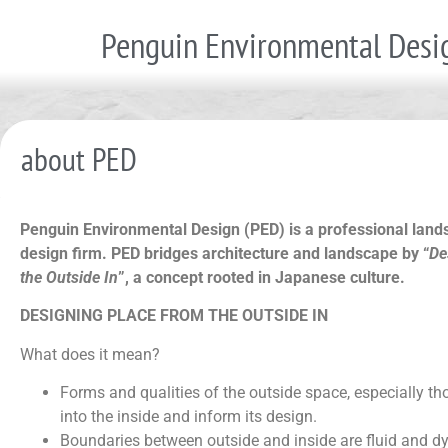
Penguin Environmental Desi
about PED
P
enguin
E
nvironmental
D
esign (
PED
) is a professional lan
design firm.
PED
bridge
s
architecture
and landscape by
“
De
the Outside In
”, a concept rooted in Japanese culture.
DESIGNING PLACE FROM THE OUTSIDE IN
What does it mean?
Forms and qualities of the outside space, especially tho
into the inside and inform its design.
Boundaries between outside and inside are fluid and d