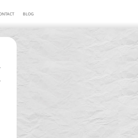
ONTACT
BLOG
T
r