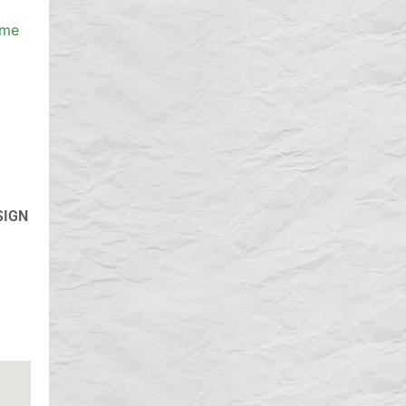
ome
SIGN