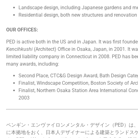
Landscape design, including Japanese gardens and me
Residential design, both new structures and renovation
OUR OFFICES:
PED is active both in the US and in Japan. It was first founde
Kencihkushi
(Architect) Office in Osaka, Japan, in 2001. It wa
limited liability company in Connecticut in 2008. PED has bee
many awards, including:
Second Place, CTC&G Design Award, Bath Design Cate
Finalist, Windscape Competition, Boston Society of Arc
Finalist, Northern Osaka Station Area International Co
2003
ペンギン・エンヴァイロンメンタル・デザイン（PED）は
に本拠地をおく、日本人デザイナーによる建築とランドス